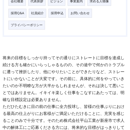
会社概要
代表挨拶
ビジョン
事業案内
求める人物像
採用Q&A
社員紹介
採用申込
お問い合わせ
プライバシーポリシー
将来の目標をしっかり持ってその通りにストレートに目標を達成し
続ける方も確かにいらっしゃるものの、その途中で何かのトラブル
に遭って挫折したり、他にやりたいことができたりなど、ストレー
トにいかないことが大変です。その前に、具体的に何をやっていき
たいのか不明瞭な方が大半かもしれませんが、それは決して悪いこ
とではありません。イキイキ楽しく仕事をこなすにあたっては、明
確な目標設定は必要ありません。
ただひたむきに目の前の仕事に全力投球し、皆様の仕事ぶりにおけ
る最高の仕上がりにお客様がご満足いただけることに、充実を感じ
ることのみで十分です。そのため株式会社平山工業が新座市で求人
中の解体工にご応募くださる方には、将来的な目標がはっきりして