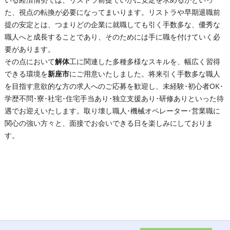
た、視点の転換が必要になってまいります。リストラや早期退職前
提の安定とは、つまりどの企業に就職しても引く手数多な、優秀な
職人へと成長することであり、そのためには手に職を付けていく必
要があります。
その点において
解体
工に関連した多種多様なスキルを、幅広く習得
できる環境を
新座市
にご用意いたしました。将来引く手数多な職人
を目指す意欲的な方の求人へのご応募を歓迎し、未経験･初心者OK･
学歴不問･寮･社宅･住宅手当あり･独立支援あり･研修ありといった待
遇でお迎えいたします。取り壊し職人･機械オペレーター･営業職に
関心の強い方々と、面接でお会いできる日を楽しみにしておりま
す。